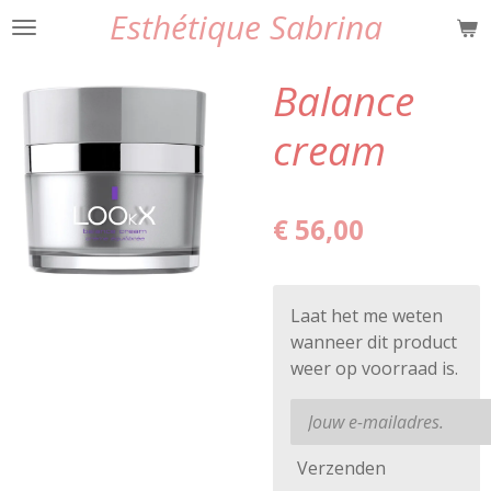
Esthétique Sabrina
Ga
direct
naar
Balance
de
hoofdinhoud
cream
€ 56,00
Laat het me weten
wanneer dit product
weer op voorraad is.
Verzenden