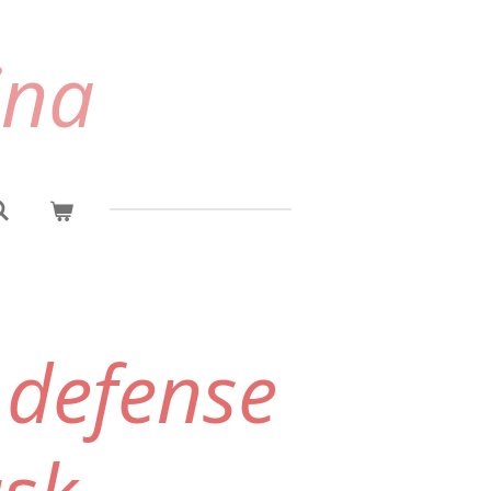
ina
 defense