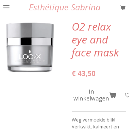
Esthétique Sabrina
Ga
direct
naar
O2 relax
de
hoofdinhoud
eye and
face mask
€ 43,50
In
winkelwagen
Weg vermoeide blik!
Verkwikt, kalmeert en