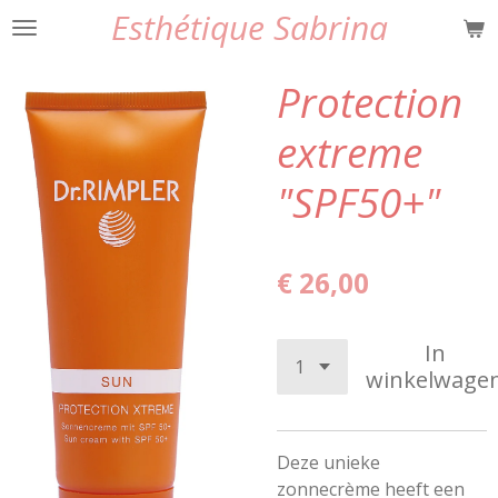
Esthétique Sabrina
Ga
direct
naar
Protection
de
hoofdinhoud
extreme
"SPF50+"
€ 26,00
In
winkelwage
Deze unieke
zonnecrème heeft een