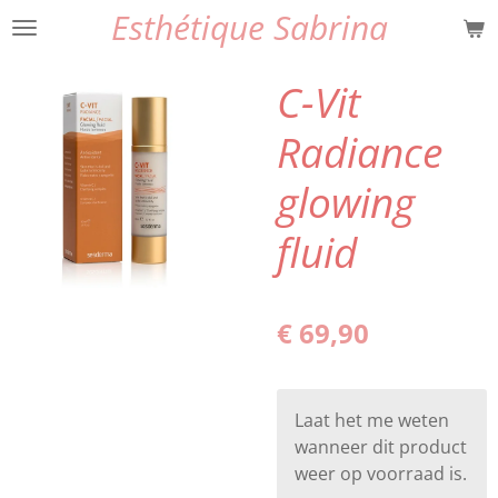
Esthétique Sabrina
Ga
direct
naar
C-Vit
de
hoofdinhoud
Radiance
glowing
fluid
€ 69,90
Laat het me weten
wanneer dit product
weer op voorraad is.