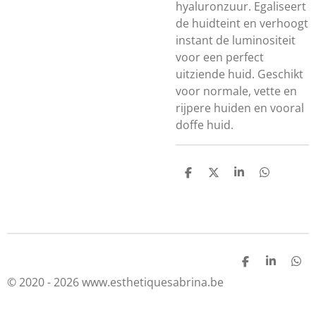
hyaluronzuur. Egaliseert
de huidteint en verhoogt
instant de luminositeit
voor een perfect
uitziende huid. Geschikt
voor normale, vette en
rijpere huiden en vooral
doffe huid.
D
D
S
D
e
e
h
e
l
e
a
l
e
l
r
e
n
e
n
D
S
D
e
h
e
© 2020 - 2026 www.esthetiquesabrina.be
l
a
l
e
r
e
n
e
n