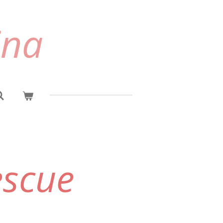
ina
escue