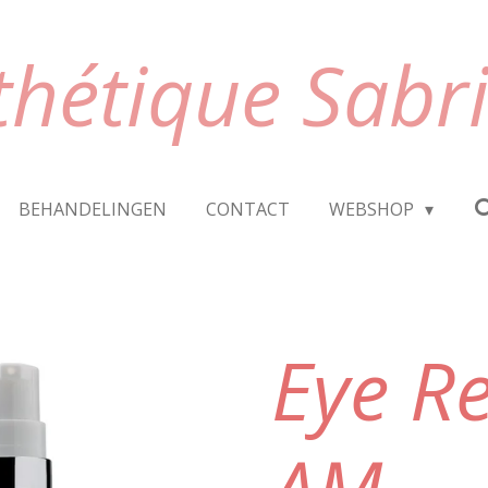
thétique Sabr
BEHANDELINGEN
CONTACT
WEBSHOP
Eye R