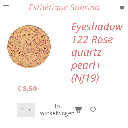
Esthétique Sabrina
Ga
direct
naar
Eyeshadow
de
hoofdinhoud
122 Rose
quartz
pearl+
(NJ19)
€ 8,50
In
winkelwagen