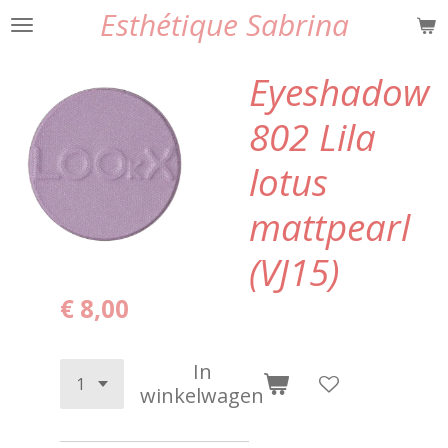
Esthétique Sabrina
Ga
direct
naar
Eyeshadow
de
hoofdinhoud
802 Lila
lotus
mattpearl
(VJ15)
€ 8,00
In
winkelwagen