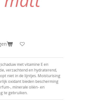
s matt
gen
chaduw met vitamine E en
ie, verzachtend en hydraterend,
oopt niet in de lijntjes. Moisturising
rlijk oxidant bieden bescherming
rfum-, minerale oliën- en
og te gebruiken.