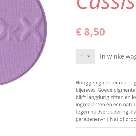
Cassi
€ 8,50
In winkelwa
Hooggepigmenteerde oogs
bijenwas. Goede pigmentat
blijft langdurig zitten en l
ingrediënten en een natuu
tegen huidveroudering. Pa
parabenenvrij. Nat of dro