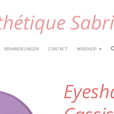
thétique Sabr
BEHANDELINGEN
CONTACT
WEBSHOP
Eyesh