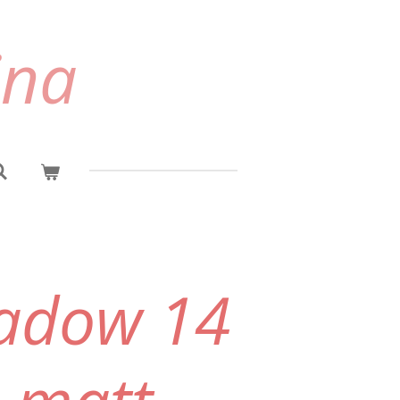
ina
adow 14