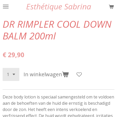
Esthétique Sabrina
Ga
direct
naar
DR RIMPLER COOL DOWN
de
hoofdinhoud
BALM 200ml
€ 29,90
In winkelwagen
Deze body lotion is speciaal samengesteld om te voldoen
aan de behoeften van de huid die ernstig is beschadigd
door de zon. Het heeft een intens verkoelend en
verfrissend effect. De huid wordt gehydrateerd, irritaties