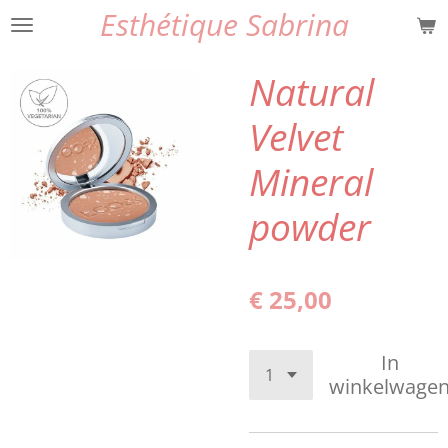
Esthétique Sabrina
Ga
direct
naar
Natural
de
hoofdinhoud
Velvet
Mineral
powder
€ 25,00
In
winkelwage