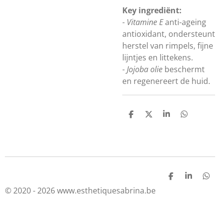
Key ingrediënt:
-
Vitamine E
anti-ageing
antioxidant, ondersteunt
herstel van rimpels, fijne
lijntjes en littekens.
-
Jojoba olie
beschermt
en regenereert de huid.
D
D
S
D
e
e
h
e
l
e
a
l
e
l
r
e
n
e
n
D
S
D
e
h
e
© 2020 - 2026 www.esthetiquesabrina.be
l
a
l
e
r
e
n
e
n